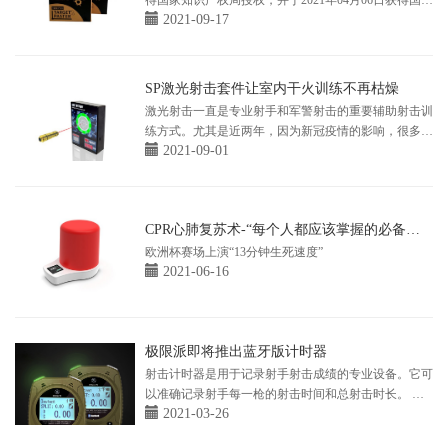
得国家知识产权局授权，并于2021年04月06日获得国家
2021-09-17
实用新型专利证书。
SP激光射击套件让室内干火训练不再枯燥
激光射击一直是专业射手和军警射击的重要辅助射击训
练方式。尤其是近两年，因为新冠疫情的影响，很多射
2021-09-01
击馆被迫停止营业，各类射击比赛也被取消。
CPR心肺复苏术-“每个人都应该掌握的必备技
能”
欧洲杯赛场上演“13分钟生死速度”
2021-06-16
极限派即将推出蓝牙版计时器
射击计时器是用于记录射手射击成绩的专业设备。它可
以准确记录射手每一枪的射击时间和总射击时长。 为
2021-03-26
了便于射手记录成绩，提高射手的射击水平，帮助裁判
更换的记录成绩。极限