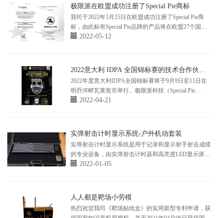
户的反馈图片，Shotgun IPSC 2022 Marynino 波...
极限派在欧盟成功注册了Special Pie商标
我司于2022年3月25日在欧盟成功注册了Special Pie商
标，由此标有Special Pie品牌的产品将在欧盟27个国家
2022-05-12
获得商标保护，这将有利于我司为更多欧盟境内的强力
机关的训练部门、射击俱乐部和射击爱好者等研发出更
智能、高效的实弹&气弹以及激光射击训练设备
2022意大利 IDPA 全国锦标赛的技术合作伙伴
（极限派科技）
2022年度意大利IDPA全国锦标赛将于9月9日至11日在
明乔河畔瓦莱焦市举行。极限派科技（Special Pie
2022-04-21
Technology)作为此次比赛的独家技术合作伙伴，将为13
个射击场景提供射击计时器（M1A2-FW)和无线LED显
示屏(M16P1)。极限派科技将为全球射击爱好者和强力
训练部门提供更智能，更好用的射击...
实弹射击计时显示系统-户外机动套装
实弹射击计时显示系统是用于记录和显示射手射击成绩
的专业设备，由实弹射击计时器和高亮度LED显示屏组
2022-01-05
成。系统适用于户外靶场和室内靶场的射击训练和比
赛，它不仅可以准确记录射手每一枪的射击时间和总射
击时长，还能将计时器上的所有实时数据同步显示到大
的LED显示屏幕上，在训练时有助于提高射手的射击水
人人都是靶场小劳模
平。在比赛过程中，大屏幕显示成...
热烈祝贺我司《靶场贴纸盒》的实用新型专利申请，获