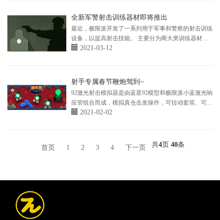
全新军警射击训练器材即将推出
最近，极限派开发了一系列用于军事和警察的射击训练
设备，以提高射击技能。 主要分为两大类训练器材，
2021-03-12
一类是实弹射击训练器材，另外一类就是激光模拟射击
训练器材。 对于实弹
射手专属春节鞭炮驾到~
92激光射击模拟器是由蓝星92模型和极限派小蓝激光响
应管组合而成，模拟真仓击发操作，可拉动套筒、可拆
2021-02-02
解、挂机柄释放套筒、开关保险释放击锤。 产品可用
于国防教育培训、军事
共
4
页
40
条
首页
1
2
3
4
下一页